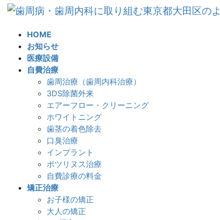
コ
ナ
ン
ビ
テ
ゲ
HOME
ン
ー
お知らせ
ツ
シ
医療設備
へ
ョ
自費治療
ス
ン
歯周治療（歯周内科治療）
キ
に
3DS除菌外来
ッ
移
エアーフロー・クリーニング
プ
動
ホワイトニング
歯茎の着色除去
口臭治療
インプラント
ボツリヌス治療
自費診療の料金
矯正治療
お子様の矯正
大人の矯正