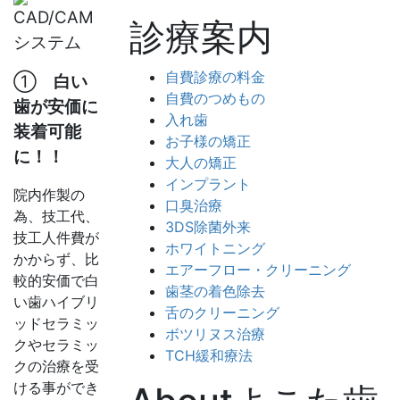
診療案内
自費診療の料金
①
白い
自費のつめもの
歯が安価に
入れ歯
装着可能
お子様の矯正
に！！
大人の矯正
インプラント
院内作製の
口臭治療
為、技工代、
3DS除菌外来
技工人件費が
ホワイトニング
かからず、比
エアーフロー・クリーニング
較的安価で白
歯茎の着色除去
い歯ハイブリ
舌のクリーニング
ッドセラミッ
ボツリヌス治療
クやセラミッ
TCH緩和療法
クの治療を受
ける事ができ