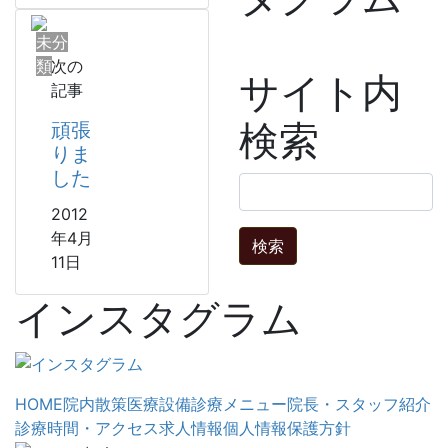
未分
類
次の
サイト内
記事
検索
頑張
りま
した
検
索:
2012
年4月
11日
インスタグラム
HOME
院内散策
医療設備
診療メニュー
院長・スタッフ紹介
診療時間・アクセス
求人情報
個人情報保護方針