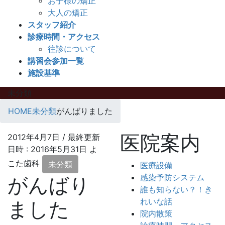
お子様の矯正
大人の矯正
スタッフ紹介
診療時間・アクセス
往診について
講習会参加一覧
施設基準
未分類
HOME
未分類
がんばりました
医院案内
2012年4月7日
/ 最終更新
日時 :
2016年5月31日
よ
こた歯科
未分類
医療設備
感染予防システム
がんばり
誰も知らない？！き
れいな話
ました
院内散策