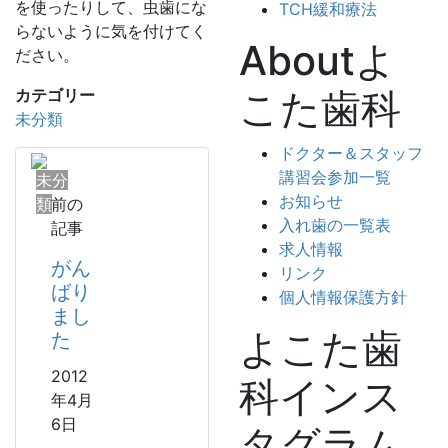
を使ったりして、虫歯にな
TCH緩和療法
らないように気を付けてく
Aboutよ
ださい。
こた歯科
カテゴリー
未分類
ドクター＆スタッフ
講習会参加一覧
未分
お知らせ
類
前の
入れ歯の一覧表
記事
求人情報
がん
リンク
ばり
個人情報保護方針
まし
よこた歯
た
2012
科インス
年4月
6日
タグラム