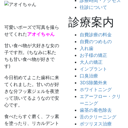
診療時間・アクセス
往診について
診療案内
可愛いポーズで写真を撮ら
せてくれた
アオイちゃん
自費診療の料金
自費のつめもの
甘い食べ物が大好きな女の
入れ歯
子です烈。(ちなみに私た
お子様の矯正
ちも甘い食べ物が好きで
大人の矯正
す)
インプラント
口臭治療
今日初めてよこた歯科に来
3DS除菌外来
てくれました。甘いのが好
ホワイトニング
きな分フッ素ジェルを夜塗
エアーフロー・クリ
って頂いてるようなので安
ーニング
心です。
歯茎の着色除去
食べたらすぐ磨く、フッ素
舌のクリーニング
を塗ったり、リカルデント
ボツリヌス治療