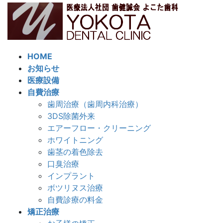
コ
ナ
ン
ビ
テ
ゲ
ン
ー
ツ
シ
HOME
へ
ョ
お知らせ
ス
ン
医療設備
キ
に
自費治療
ッ
移
歯周治療（歯周内科治療）
プ
動
3DS除菌外来
エアーフロー・クリーニング
ホワイトニング
歯茎の着色除去
口臭治療
インプラント
ボツリヌス治療
自費診療の料金
矯正治療