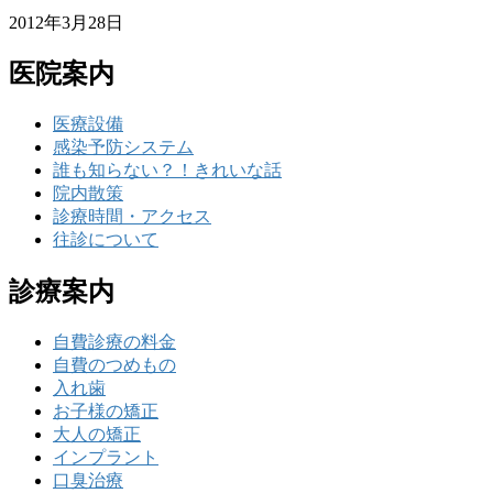
2012年3月28日
医院案内
医療設備
感染予防システム
誰も知らない？！きれいな話
院内散策
診療時間・アクセス
往診について
診療案内
自費診療の料金
自費のつめもの
入れ歯
お子様の矯正
大人の矯正
インプラント
口臭治療