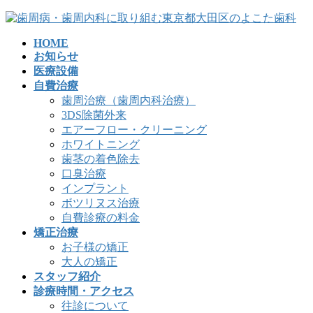
コ
ナ
ン
ビ
HOME
テ
ゲ
お知らせ
ン
ー
医療設備
ツ
シ
自費治療
へ
ョ
歯周治療（歯周内科治療）
ス
ン
3DS除菌外来
キ
に
エアーフロー・クリーニング
ッ
移
ホワイトニング
プ
動
歯茎の着色除去
口臭治療
インプラント
ボツリヌス治療
自費診療の料金
矯正治療
お子様の矯正
大人の矯正
スタッフ紹介
診療時間・アクセス
往診について