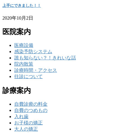
上手にできました！！
2020年10月2日
医院案内
医療設備
感染予防システム
誰も知らない？！きれいな話
院内散策
診療時間・アクセス
往診について
診療案内
自費診療の料金
自費のつめもの
入れ歯
お子様の矯正
大人の矯正