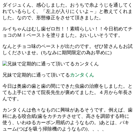
ダイジュくん、感心しました。おうちで糸ようじを通してく
れているらしく、「左上が入りにくいよ～」と教えてくれま
した。なので、形態修正をさせて頂きました。
ルイちゃんはむし歯ゼロ烈！！素晴らしい！！今日初めてチ
ョコのＭＩペーストを塗りました。おいしいそうです。
なんとチョコ味のペーストが出たのです。ぜひ皆さんもお試
しくださいませ。(ちなみに期間限定の為お早めに)
兄妹で定期的に通って頂いてる
カンタくん
今日は奥歯の歯と歯の間にできた虫歯の治療をしました。と
ても上手にできて院長先生が褒めてました。４月から年長さ
んです。
カンタくんは色々なものに興味があるそうです。例えば、歯
科にある咬合紙(歯をカチカチさせて、高さを調節する時に
使う、いわゆるカーボン用紙のようなもの。)あとは、バキ
ューム(つばを吸う掃除機のようなもの)、、、、