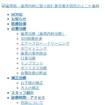
コ
ナ
ン
ビ
HOME
テ
ゲ
お知らせ
ン
ー
医療設備
ツ
シ
自費治療
へ
ョ
歯周治療（歯周内科治療）
ス
ン
3DS除菌外来
キ
に
エアーフロー・クリーニング
ッ
移
ホワイトニング
プ
動
歯茎の着色除去
口臭治療
インプラント
ボツリヌス治療
自費診療の料金
矯正治療
お子様の矯正
大人の矯正
スタッフ紹介
診療時間・アクセス
往診について