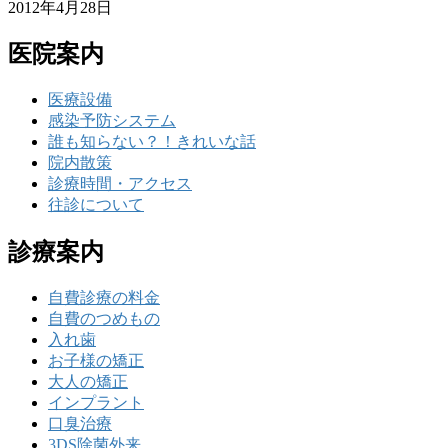
2012年4月28日
医院案内
医療設備
感染予防システム
誰も知らない？！きれいな話
院内散策
診療時間・アクセス
往診について
診療案内
自費診療の料金
自費のつめもの
入れ歯
お子様の矯正
大人の矯正
インプラント
口臭治療
3DS除菌外来